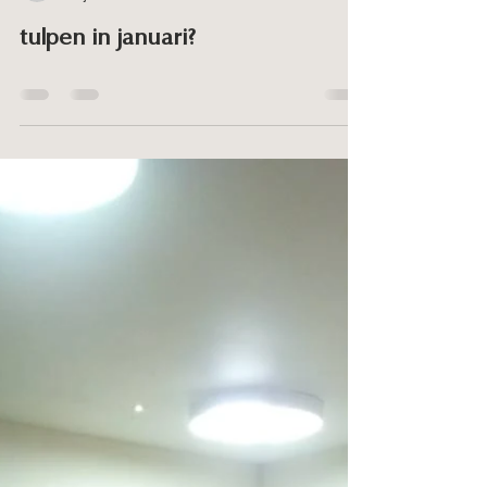
marieke646
31 jan
0 minuten om te lezen
tulpen in januari?