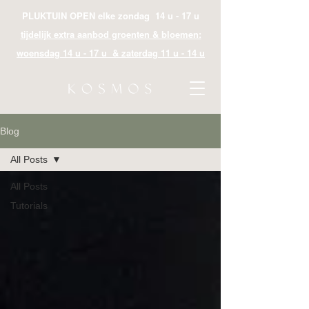
PLUKTUIN OPEN elke zondag 14 u - 17 u
tijdelijk extra aanbod groenten & bloemen:
woensdag 14 u - 17 u & zaterdag 11 u - 14 u
Blog
All Posts
All Posts
Tutorials