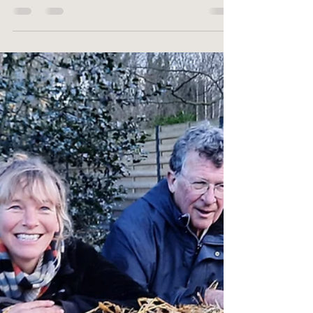
marieke646
19 dec 2025
2 minuten om te lezen
Bloemenwinkelgeluk
Toen ik in het najaar van 2020 bijna klaar was
met mijn opleiding tot biologische
landbouwer, liep ik nog een korte stage bij een
bloemenwinkel. Het was bijna Kerstmis en
achterin het atelier maakten we om ter mooiste
kerststukken. In een stukje klei of vaak ook
groene Oasis prikten we sierlijke
magnoliatakken en dennegroen. Daarna
plakten we met een hete lijmspuit
dennenappels, gedroogde citroenschijfjes,
blinkende kerstballen en paddestoeltjes van
Isomo op de takken. Tijden