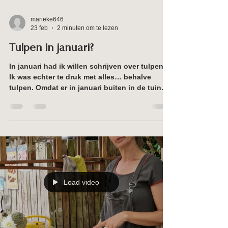
marieke646
23 feb
2 minuten om te lezen
Tulpen in januari?
In januari had ik willen schrijven over tulpen.
Ik was echter te druk met alles… behalve
tulpen. Omdat er in januari buiten in de tuin
nog geen tulp te bespeuren valt, niet eens het
puntje van een eerste blad. In tegendeel, je
kunt op de valreep zelfs nog je vergeten
tulpenbollen planten in januari! Maar ik schrijf
je toch nog even over tulpen plukken in
januari . Ja, plukken wel te verstaan. Het is in
Antwerpen stad een jaarlijkse marketing stunt
geworden, met Vlaamse subsid