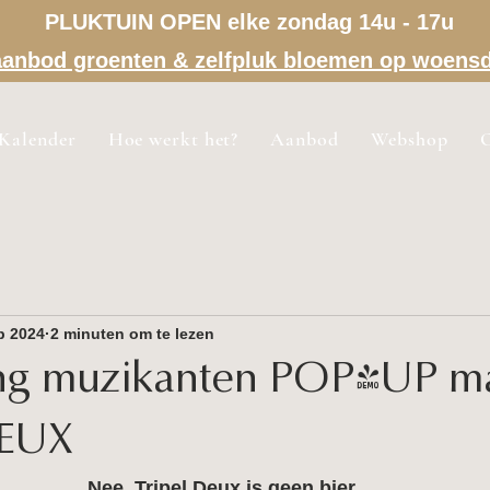
PLUKTUIN OPEN elke zondag 14u - 17u
a aanbod groenten & zelfpluk bloemen op woens
Kalender
Hoe werkt het?
Aanbod
Webshop
p 2024
2 minuten om te lezen
ling muzikanten POP-UP ma
DEUX
Nee, 
Tripel Deux
 is geen bier,