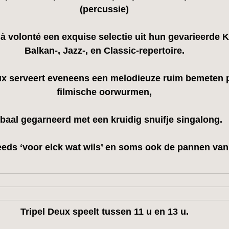
(percussie)
à volonté een exquise selectie uit hun gevarieerde 
K
Balkan
-, 
Jazz
-, en 
Classic
-repertoire.
ux serveert eveneens een melodieuze ruim bemeten p
filmische oorwurmen,
baal gegarneerd met een kruidig snuifje singalong.
eeds ‘voor elck wat wils’ en soms ook de pannen van
Tripel Deux speelt tussen 11 u en 13 u.