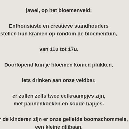
jawel, op het bloemenveld!
Enthousiaste en creatieve standhouders
stellen hun kramen op rondom de bloementuin,
van 11u tot 17u.
Doorlopend kun je 
bloemen 
komen 
plukken
,
iets drinken aan onze 
veldbar
,
er zullen zelfs twee eetkraampjes zijn,
met 
pannenkoeken 
en 
koude hapjes
.
r de kinderen
 zijn er onze geliefde 
boomschommels
,
een kleine 
glijbaan
,