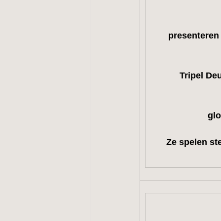
presenteren 
Tripel De
glo
Ze spelen st