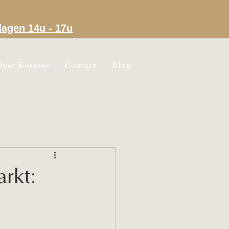
dagen 14u - 17u
Over Kosmos
Contact
Blog
rkt: