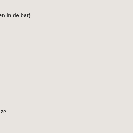
en in de bar)
nze