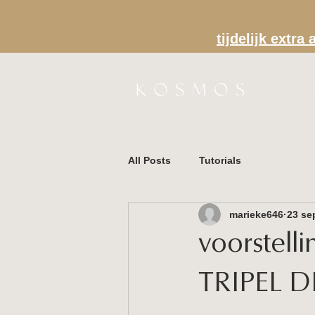
tijdelijk extr
All Posts
Tutorials
marieke646
23 se
voorstel
TRIPEL 