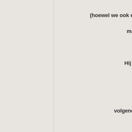
(hoewel we ook e
ma
Hij
volgen