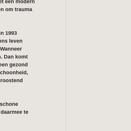
et een modern 
en om trauma 
in 1993 
ns leven 
 Wanneer 
. Dan komt 
 een gezond 
schoonheid, 
 troostend 
 schone 
k daarmee te 