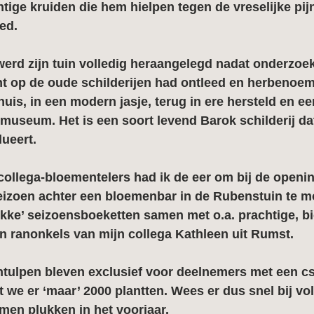
htige kruiden die hem hielpen tegen de vreselijke pij
eed.
werd zijn tuin volledig heraangelegd nadat onderzoe
ant op de oude schilderijen had ontleed en herbenoe
huis, in een modern jasje, terug in ere hersteld en e
 museum. Het is een soort levend Barok schilderij da
ueert.
ollega-bloementelers had ik de eer om bij de openin
seizoen achter een bloemenbar in de Rubenstuin te m
okke’ seizoensboeketten samen met o.a. prachtige, bi
n ranonkels van mijn collega Kathleen uit Rumst.
ntulpen bleven exclusief voor deelnemers met een c
e er ‘maar’ 2000 plantten. Wees er dus snel bij vol
omen plukken in het voorjaar. 