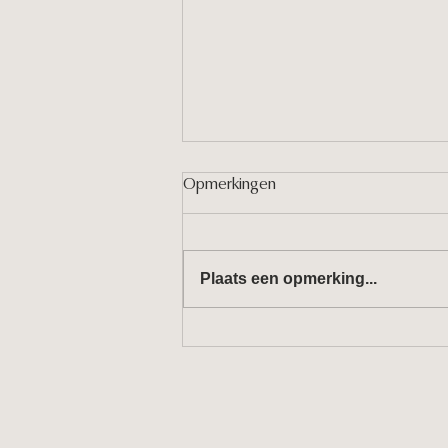
Opmerkingen
Tulpen in januari?
Plaats een opmerking...