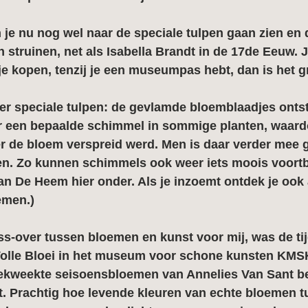
 je nu nog wel naar de speciale tulpen gaan zien en 
 struinen, net als Isabella Brandt in de 17de Eeuw. J
e kopen, tenzij je een museumpas hebt, dan is het gr
ver speciale tulpen: de gevlamde bloemblaadjes onts
r een bepaalde schimmel in sommige planten, waardo
er de bloem verspreid werd. Men is daar verder mee 
n. Zo kunnen schimmels ook weer iets moois voortb
Jan De Heem hier onder. Als je inzoemt ontdek je ook a
emen.)
s-over tussen bloemen en kunst voor mij, was de tijd
 Volle Bloei in het museum voor schone kunsten KMS
gekweekte seisoensbloemen van Annelies Van Sant b
t. Prachtig hoe levende kleuren van echte bloemen t