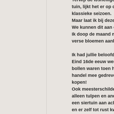
tuin, lijkt het er o
klassieke seizoen.
Maar laat ik bij de
We kunnen dit aan
Ik doop de maand me
verse bloemen aanbi
Ik had jullie beloof
Eind 16de eeuw wer
bollen waren toen h
handel mee gedreven
kopen!
Ook meesterschilder
alleen tulpen en a
een siertuin aan ac
en er zelf tot rust