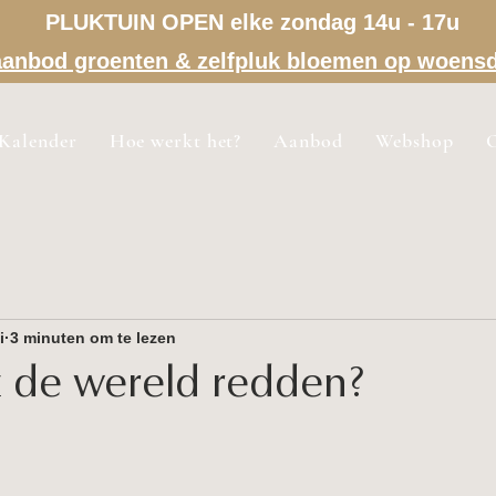
PLUKTUIN OPEN elke zondag 14u - 17u
a aanbod groenten & zelfpluk bloemen op woens
Kalender
Hoe werkt het?
Aanbod
Webshop
i
3 minuten om te lezen
 de wereld redden?