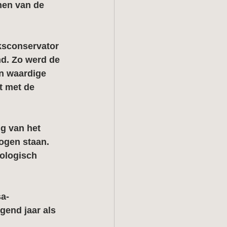
nen van de 
ksconservator 
md. Zo werd de 
en waardige 
t met de 
g van het 
ogen staan. 
ologisch 
sa-
gend jaar als 