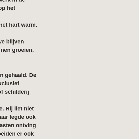
op het 
het hart warm. 
e blijven 
nnen groeien.
n gehaald. De 
clusief 
 schilderij 
Hij liet niet 
aar legde ook 
gasten ontving 
oeiden er ook 