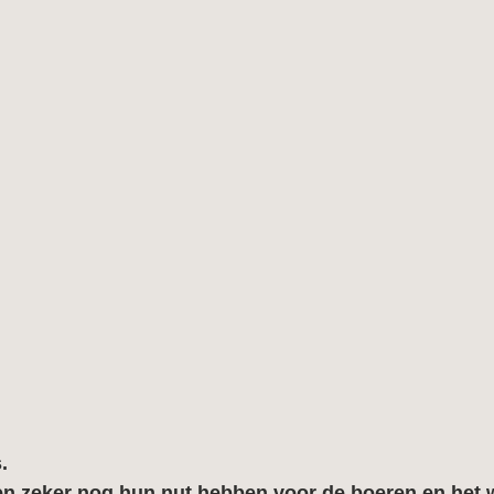
.
gen zeker nog hun nut hebben voor de boeren en het w