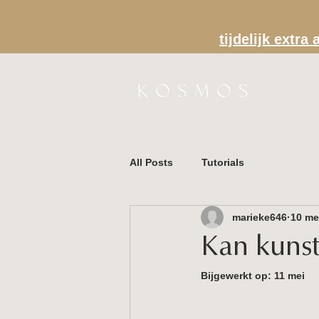
tijdelijk extr
All Posts
Tutorials
marieke646
10 me
Kan kunst
Bijgewerkt op:
11 mei