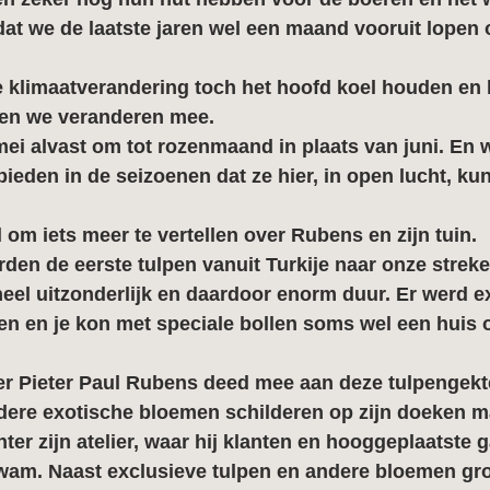
p dat we de laatste jaren wel een maand vooruit lopen 
ze klimaatverandering toch het hoofd koel houden en 
 en we veranderen mee.
i alvast om tot rozenmaand in plaats van juni. En w
eden in de seizoenen dat ze hier, in open lucht, ku
d om iets meer te vertellen over Rubens en zijn tuin.
den de eerste tulpen vanuit Turkije naar onze streke
eel uitzonderlijk en daardoor enorm duur. Er werd ex
 en je kon met speciale bollen soms wel een huis of
 Pieter Paul Rubens deed mee aan deze tulpengekte. 
ndere exotische bloemen schilderen op zijn doeken m
hter zijn atelier, waar hij klanten en hooggeplaatste 
 kwam. Naast exclusieve tulpen en andere bloemen gr