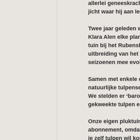
allerlei geneeskrac
jicht waar hij aan l
Twee jaar geleden 
Klara Alen elke pl
tuin bij het Rubens
uitbreiding van het
seizoenen mee evol
Samen met enkele c
natuurlijke tulpen
We stelden er ‘bar
gekweekte tulpen e
Onze eigen pluktui
abonnement, omdat w
je zelf tulpen wil k