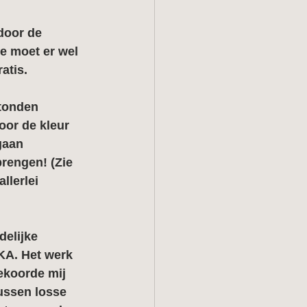
door de 
e moet er wel 
atis.
tonden 
or de kleur 
gaan 
rengen! (Zie 
llerlei 
elijke 
KA. Het werk 
ekoorde mij 
ussen losse 