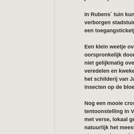
In Rubens´ tuin kun
verborgen stadstuin
een toegangsticketj
Een klein weetje o
oorspronkelijk doo
niet gelijkmatig ov
veredelen en kweke
het schilderij van 
insecten op de blo
Nog een mooie cros
tentoonstelling In
met verse, lokaal 
natuurlijk het mees