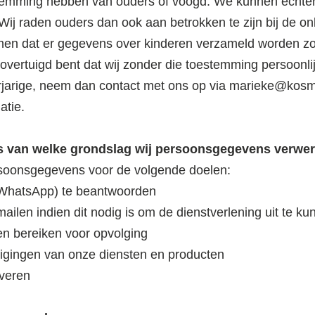
stemming hebben van ouders of voogd. We kunnen echter 
ij raden ouders dan ook aan betrokken te zijn bij de onl
men dat er gegevens over kinderen verzameld worden zo
 overtuigd bent dat wij zonder die toestemming persoon
jarige, neem dan contact met ons op via
marieke@kosmo
atie.
is van welke grondslag wij persoonsgegevens verwe
soonsgegevens voor de volgende doelen:
f WhatsApp) te beantwoorden
mailen indien dit nodig is om de dienstverlening uit te k
en bereiken voor opvolging
jzigingen van onze diensten en producten
everen