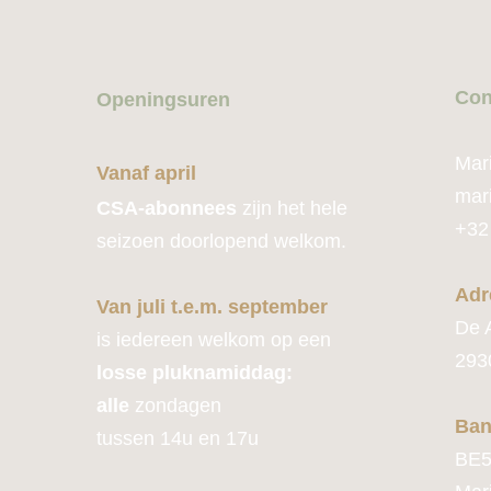
Con
Openingsuren
Mar
Vanaf april
mar
CSA-abonnees
zijn het hele
+32
seizoen doorlopend welkom.
Adr
Van juli t.e.m. september
De 
is iedereen welkom op een
293
losse pluknamiddag:
alle
zondagen
Ban
tussen 14u en 17u
BE5