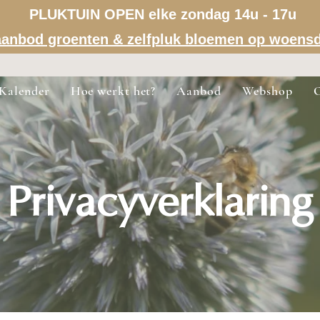
PLUKTUIN OPEN elke zondag 14u - 17u
a aanbod groenten & zelfpluk bloemen op woens
Kalender
Hoe werkt het?
Aanbod
Webshop
Privacyverklaring