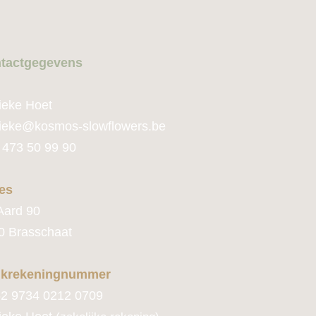
tactge
gevens
ieke Hoet
ie
ke@kosmos-slowflowers.be
 473 50 99 90
es
Aard 90
0 Brasschaat
krekeningnummer
2 9734 0212 0709