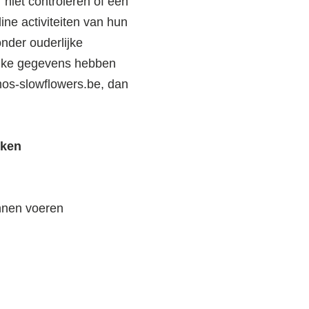
niet controleren of een
ine activiteiten van hun
nder ouderlijke
lijke gegevens hebben
s-slowflowers.be
, dan
rken
unnen voeren