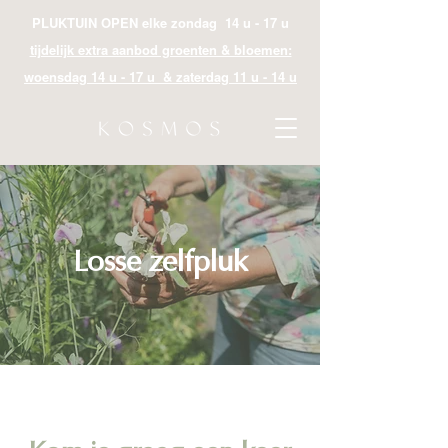
PLUKTUIN OPEN elke zondag 14 u - 17 u
tijdelijk extra aanbod groenten & bloemen:
woensdag 14 u - 17 u & zaterdag 11 u - 14 u
Losse zelfpluk