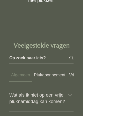
met plukken.
Veelgestelde vragen
Algemeen
Plukabonnement
Vrije zelfpluk
Wat als ik niet op een vrije
pluknamiddag kan komen?
Van juni tot en met september kom