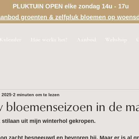
PLUKTUIN OPEN elke zondag 14u - 17u
a aanbod groenten & zelfpluk bloemen op woens
Kalender
Hoe werkt het?
Aanbod
Webshop
n 2025
2 minuten om te lezen
w bloemenseizoen in de m
stilaan uit mijn winterhol gekropen.
 nog zacht besneeuwd en bevroren bij. Maar er is al g