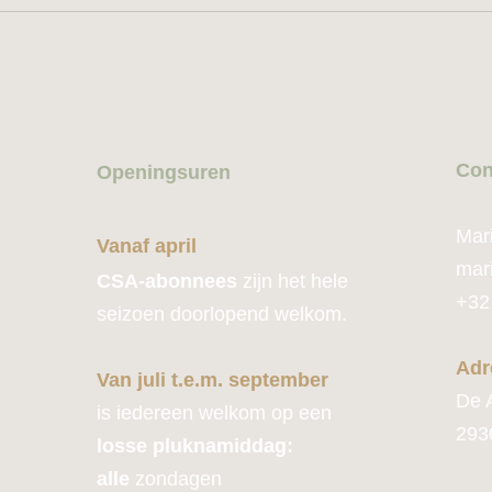
Con
Openingsuren
Mar
Vanaf april
mar
CSA-abonnees
zijn het hele
+32
seizoen doorlopend welkom.
Adr
Van juli t.e.m. september
De 
is iedereen welkom op een
293
losse pluknamiddag:
alle
zondagen