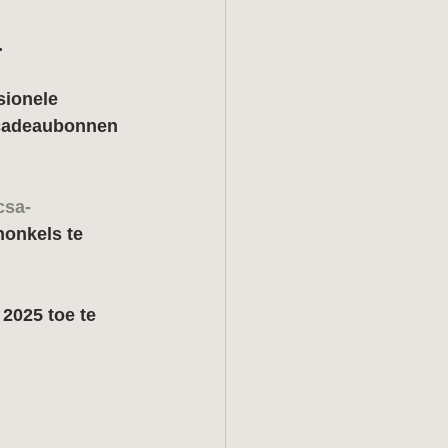
 
.
sionele 
 cadeaubonnen 
csa-
nonkels te 
2025 toe te 