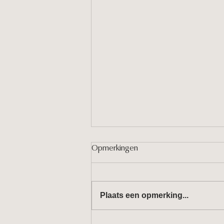
Opmerkingen
Plaats een opmerking...
Kan kunst de wereld redden?