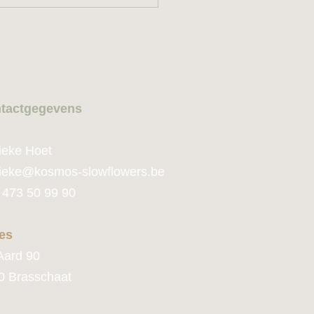
tactge
gevens
ieke Hoet
ie
ke@kosmos-slowflowers.be
 473 50 99 90
es
Aard 90
0 Brasschaat