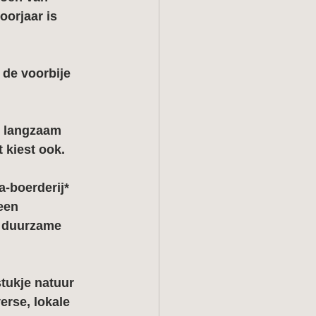
orjaar is 
 de voorbije 
t langzaam 
 kiest ook.
a-boerderij* 
een 
s duurzame 
tukje natuur 
erse, lokale 