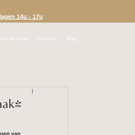
dagen 14u - 17u
Over Kosmos
Contact
Blog
aak!
roen van 