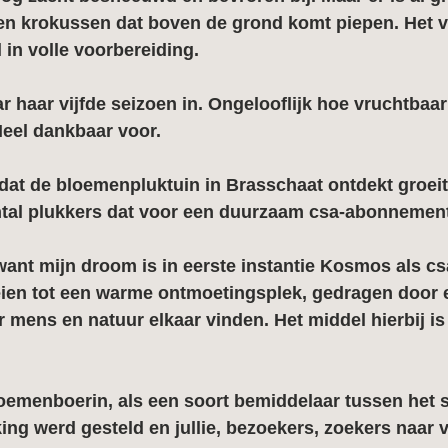
 en krokussen dat boven de grond komt piepen. Het vo
in volle voorbereiding.
r haar vijfde seizoen in. Ongelooflijk hoe vruchtbaar
 Heel dankbaar voor.
dat de bloemenpluktuin in Brasschaat ontdekt groei
ntal plukkers dat voor een duurzaam csa-abonnement
 want mijn droom is in eerste instantie Kosmos als cs
oeien tot een warme ontmoetingsplek, gedragen door 
mens en natuur elkaar vinden. Het middel hierbij i
bloemenboerin, als een soort bemiddelaar tussen het s
king werd gesteld en jullie, bezoekers, zoekers naar v