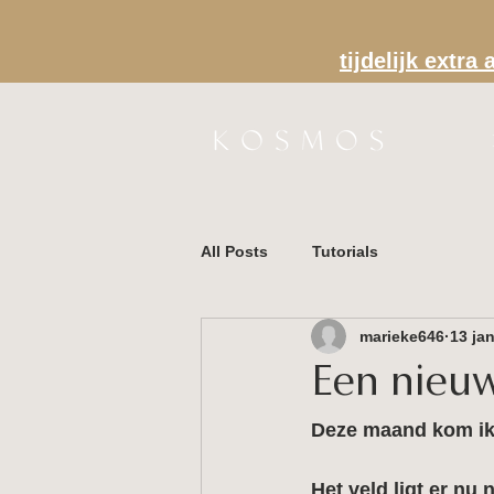
tijdelijk extr
All Posts
Tutorials
marieke646
13 ja
Een nieu
Deze maand kom ik 
Het veld ligt er nu