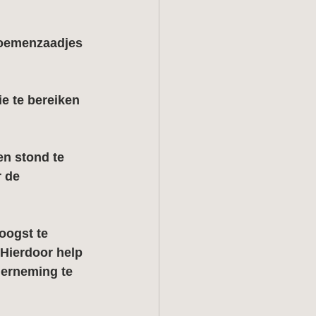
bloemenzaadjes 
ie te bereiken 
en stond te 
r de 
oogst te 
 Hierdoor help 
erneming te 