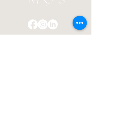
Openingsuren
Vanaf april
CSA-abonnees
zijn het hele
seizoen doorlopend welkom.
Van juli t.e.m. september
is iedereen welkom op een
losse pluknamiddag:
alle
zondagen