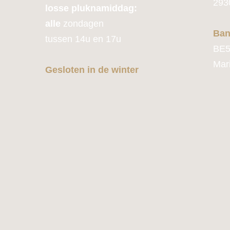
293
losse pluknamiddag:
alle
zondagen
Ban
tussen 14u en 17u
BE5
Mar
Gesloten in de winter