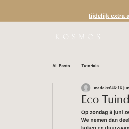
tijdelijk extr
All Posts
Tutorials
marieke646
16 ju
Eco Tuin
Op 
zondag 8 juni 
z
We nemen dan deel 
koken en duurzaam 