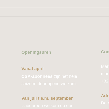
Con
Openingsuren
Mar
Vanaf april
mar
CSA-abonnees
zijn het hele
+32
seizoen doorlopend welkom.
Adr
Van juli t.e.m. september
De 
is iedereen welkom op een