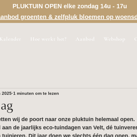
PLUKTUIN OPEN elke zondag 14u - 17u
a aanbod groenten & zelfpluk bloemen op woens
Kalender
Hoe werkt het?
Aanbod
Webshop
n 2025
1 minuten om te lezen
dag
etten wij de poort naar onze pluktuin helemaal open. 
aan de jaarlijks 
eco-tuindagen
 van Velt, dé tuinvere
tuinieren. Dit jaar doen we slechts één dag open, m