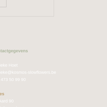
tactge
gevens
ieke Hoet
ie
ke@kosmos-slowflowers.be
 473 50 99 90
es
Aard 90