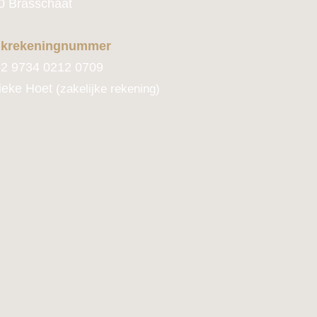
0 Brasschaat
krekeningnummer
2 9734 0212 0709
ieke Hoet
(zakelijke rekening)