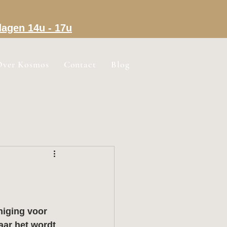
dagen 14u - 17u
Over Kosmos
Contact
Blog
niging voor 
aar het wordt 