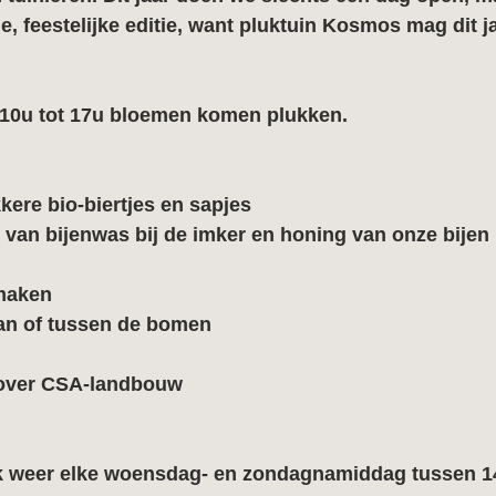
e, feestelijke editie, want pluktuin Kosmos mag dit ja
10u tot 17u
 bloemen komen plukken.
kere bio-biertjes en sapjes
van bijenwas bij de imker en honing van onze bijen
maken
n of tussen de bomen
 over CSA-landbouw
ok weer elke woensdag- en zondagnamiddag tussen 1