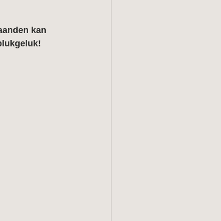
aanden kan 
plukgeluk!