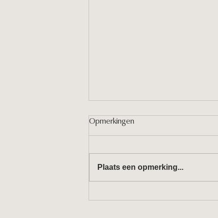
Opmerkingen
Plaats een opmerking...
Kan kunst de wereld redden?