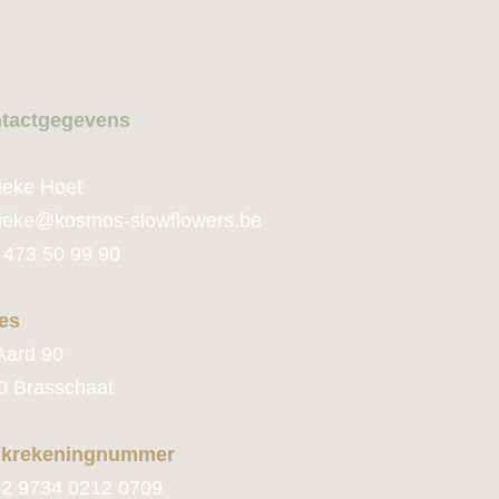
tactge
gevens
ieke Hoet
ie
ke@kosmos-slowflowers.be
 473 50 99 90
es
Aard 90
0 Brasschaat
krekeningnummer
2 9734 0212 0709