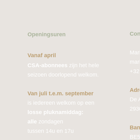
Con
Openingsuren
Mar
Vanaf april
mar
CSA-abonnees
zijn het hele
+32
seizoen doorlopend welkom.
Adr
Van juli t.e.m. september
De 
is iedereen welkom op een
293
losse pluknamiddag:
alle
zondagen
Ban
tussen 14u en 17u
BE5