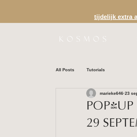
tijdelijk extr
All Posts
Tutorials
marieke646
23 se
POP-UP 
29 SEPT