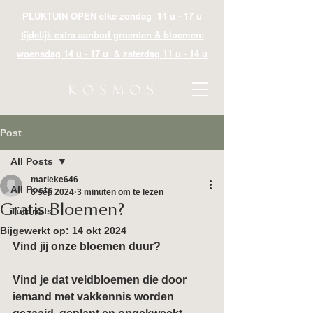
PLUKTUIN OPEN elke zondag 14 u - 17 u
tijdelijk extra aanbod groenten & bloemen:
woensdag 14 u - 17 u & zaterdag 11 u - 14 u
Post
All Posts
marieke646
All Posts
6 sep 2024
3 minuten om te lezen
Gratis Bloemen?
Tutorials
Bijgewerkt op:
14 okt 2024
Vind jij onze bloemen duur?
Vind je dat veldbloemen die door 
iemand met vakkennis worden 