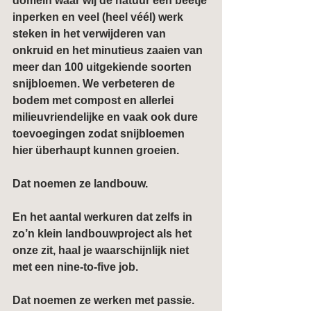
domein waar wij de natuur een beetje 
inperken en veel (heel véél) werk 
steken in het verwijderen van 
onkruid en het minutieus zaaien van 
meer dan 100 uitgekiende soorten 
snijbloemen. We verbeteren de 
bodem met compost en allerlei 
milieuvriendelijke en vaak ook dure 
toevoegingen zodat snijbloemen 
hier überhaupt kunnen groeien.
Dat noemen ze 
landbouw
.
En het aantal werkuren dat zelfs in 
zo’n klein landbouwproject als het 
onze zit, haal je waarschijnlijk niet 
met een nine-to-five job.
Dat noemen ze werken met 
passie
.