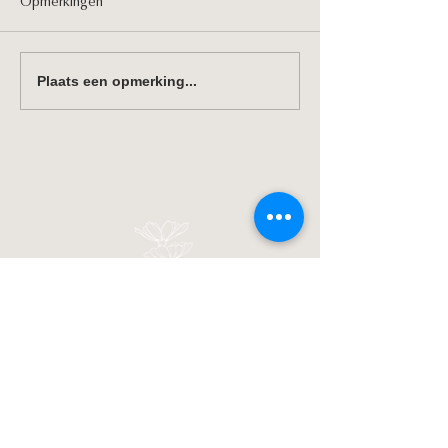
Opmerkingen
Bloemen drogen
Tulpen in januari?
Plaats een opmerking...