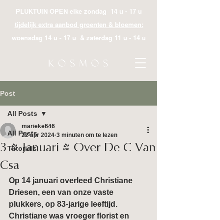
PLUKTUIN OPEN elke zondag 14 u - 17 u
tijdelijk extra aanbod groenten & bloemen:
woensdag 14 u - 17 u & zaterdag 11 u - 14 u
Post
All Posts
marieke646
All Posts
22 apr 2024
3 minuten om te lezen
3 - Januari - Over De C Van
Tutorials
Csa
Op 14 januari overleed Christiane 
Driesen, een van onze vaste 
plukkers, op 83-jarige leeftijd. 
Christiane was vroeger florist en 