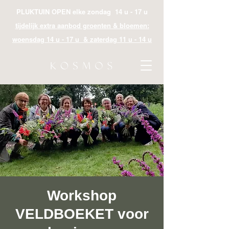
PLUKTUIN OPEN elke zondag 14 u - 17 u
tijdelijk extra aanbod groenten & bloemen:
woensdag 14 u - 17 u & zaterdag 11 u - 14 u
Workshop
VELDBOEKET voor