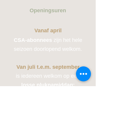
Openingsuren
Vanaf april
CSA-abonnees
zijn het hele
seizoen doorlopend welkom.
Van juli t.e.m. september
is iedereen welkom op een
losse pluknamiddag:
alle
zondagen
tussen 14u en 17u
Gesloten in de winter