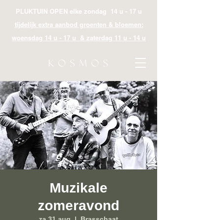
PLUKTUIN OPEN elke zondag 14 u - 17 u
tijdelijk extra aanbod groenten & bloemen:
woensdag 14 u - 17 u & zaterdag 11 u - 14 u
Muzikale
zomeravond
za 31 aug
  |  
Brasschaat