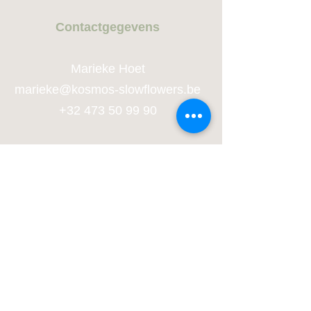
Contactge
gevens
Marieke Hoet
marie
ke@kosmos-slowflowers.be
+32 473 50 99 90
Adres
De Aard 90
2930 Brasschaat
Bankrekeningnummer
BE52
9734 0212 0709
Marieke Hoet
(zakelijke rekening)