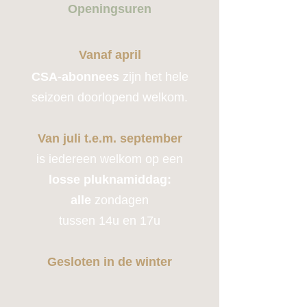
Openingsuren
Vanaf april
CSA-abonnees
zijn het hele
seizoen doorlopend welkom.
Van juli t.e.m. september
is iedereen welkom op een
losse pluknamiddag:
alle
zondagen
tussen 14u en 17u
Gesloten in de winter