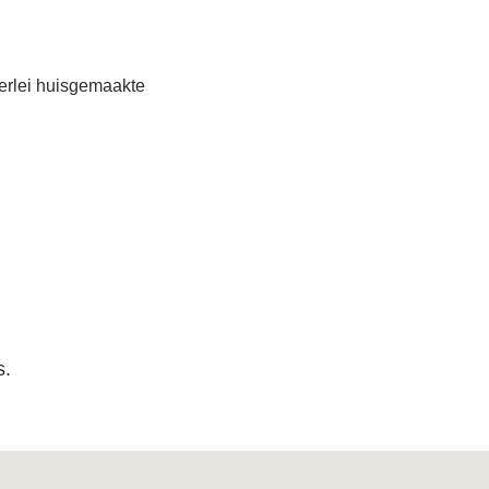
lerlei huisgemaakte 
s.