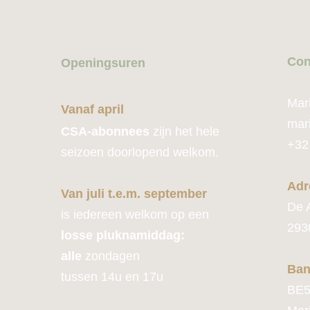
Con
Openingsuren
Mar
Vanaf april
mar
CSA-abonnees
zijn het hele
+32
seizoen doorlopend welkom.
Adr
Van juli t.e.m. september
De 
is iedereen welkom op een
293
losse pluknamiddag:
alle
zondagen
Ban
tussen 14u en 17u
BE5