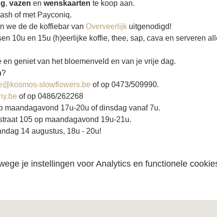
ng
, 
vazen
 en 
wenskaarten
 te koop aan.
cash of met Payconiq.
 we de de koffiebar van 
Overveerlijk 
uitgenodigd! 
n 10u en 15u (h)eerlijke koffie, thee, sap, cava en serveren al
 en geniet van het bloemenveld en van je vrije dag.
n
?
e@kosmos-slowflowers.be
 of op 0473/509990.
ny.be
 of op 0486/262268
 op maandagavond 17u-20u of dinsdag vanaf 7u.
rstraat 105 op maandagavond 19u-21u.
ndag 14 augustus, 18u - 20u!
ge je instellingen voor Analytics en functionele cookie