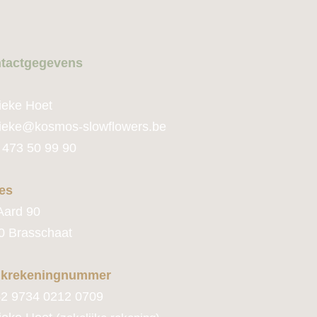
tactge
gevens
ieke Hoet
ie
ke@kosmos-slowflowers.be
 473 50 99 90
es
Aard 90
0 Brasschaat
krekeningnummer
2 9734 0212 0709