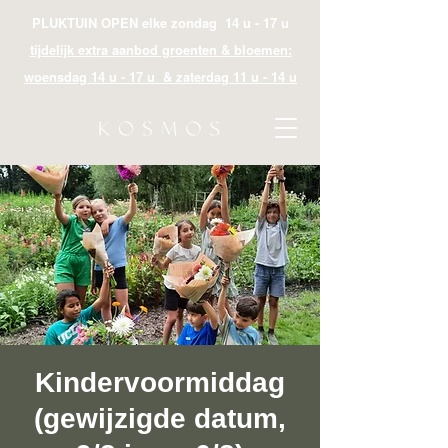
PLUKTUIN OPEN elke zondag 14 u - 17 u
tijdelijk extra aanbod groenten & bloemen:
woensdag 14 u - 17 u & zaterdag 11 u - 14 u
Kindervoormiddag
(gewijzigde datum,