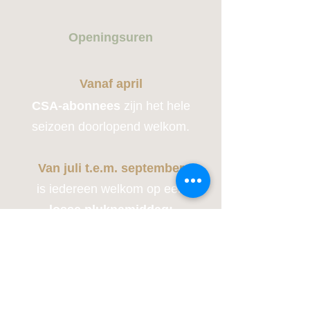
Openingsuren
Vanaf april
CSA-abonnees
zijn het hele
seizoen doorlopend welkom.
Van juli t.e.m. september
is iedereen welkom op een
losse pluknamiddag:
alle
zondagen
tussen 14u en 17u
Gesloten in de winter