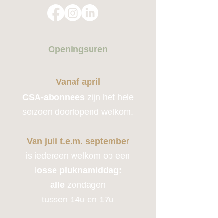
Openingsuren
Vanaf april
CSA-abonnees
zijn het hele
seizoen doorlopend welkom.
Van juli t.e.m. september
is iedereen welkom op een
losse pluknamiddag:
alle
zondagen
tussen 14u en 17u