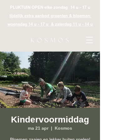
PLUKTUIN OPEN elke zondag 14 u - 17 u
tijdelijk extra aanbod groenten & bloemen:
woensdag 14 u - 17 u & zaterdag 11 u - 14 u
Kindervoormiddag
ma 21 apr
  |  
Kosmos
Bloemen zaaien en lekker buiten spelen!