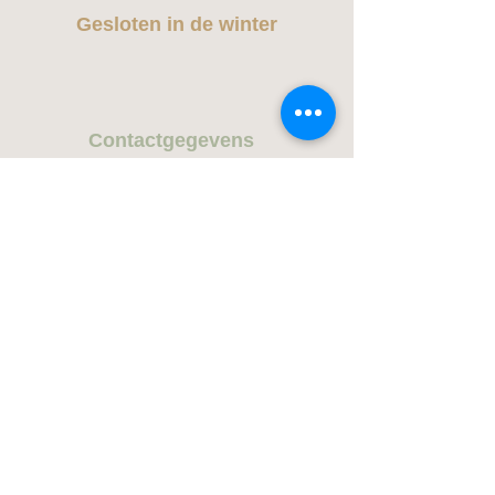
Gesloten in de winter
Contactge
gevens
Marieke Hoet
marie
ke@kosmos-slowflowers.be
+32 473 50 99 90
Adres
De Aard 90
2930 Brasschaat
Bankrekeningnummer