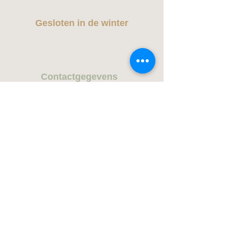
Gesloten in de winter
Contactge
gevens
Marieke Hoet
marie
ke@kosmos-slowflowers.be
+32 473 50 99 90
Adres
De Aard 90
2930 Brasschaat