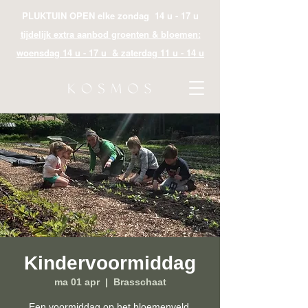
PLUKTUIN OPEN elke zondag 14 u - 17 u
tijdelijk extra aanbod groenten & bloemen:
woensdag 14 u - 17 u & zaterdag 11 u - 14 u
Kindervoormiddag
ma 01 apr
  |  
Brasschaat
Een voormiddag op het bloemenveld.