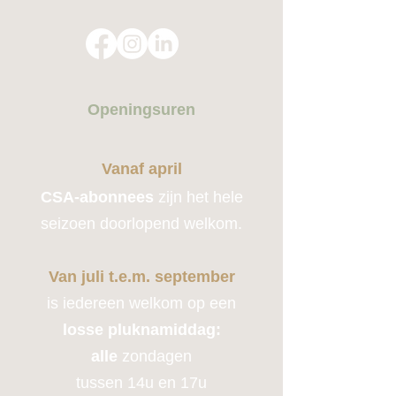
Openingsuren
Vanaf april
CSA-abonnees
zijn het hele
seizoen doorlopend welkom.
Van juli t.e.m. september
is iedereen welkom op een
losse pluknamiddag:
alle
zondagen
tussen 14u en 17u