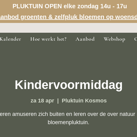
PLUKTUIN OPEN elke zondag 14u - 17u
a aanbod groenten & zelfpluk bloemen op woens
Kalender
Hoe werkt het?
Aanbod
Webshop
Kindervoormiddag
za 18 apr
  |  
Pluktuin Kosmos
eren amuseren zich buiten en leren over de over natuur 
bloemenpluktuin.