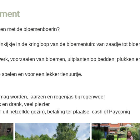
ement
ten met de bloemenboerin?
kijkje in de kringloop van de bloementuin: van zaadje tot bloe
k, voorzaaien van bloemen, uitplanten op bedden, plukken en
te spelen en voor een lekker tienuurtje.
 mag worden, laarzen en regenjas bij regenweer
 en drank, veel plezier
n uit hetzelfde gezin), betaling ter plaatse, cash of Payconiq