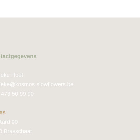
tactge
gevens
ieke Hoet
ie
ke@kosmos-slowflowers.be
 473 50 99 90
es
Aard 90
0 Brasschaat