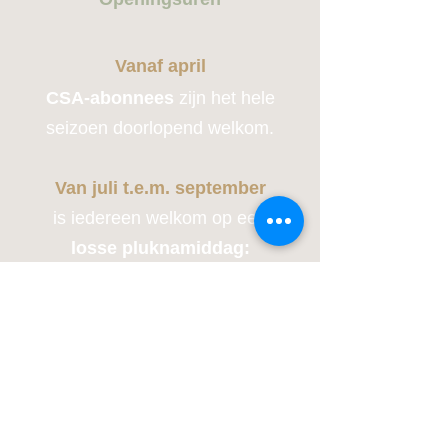
Vanaf april
CSA-abonnees
zijn het hele
seizoen doorlopend welkom.
Van juli t.e.m. september
is iedereen welkom op een
losse pluknamiddag:
alle
zondagen
tussen 14u en 17u
Gesloten in de winter