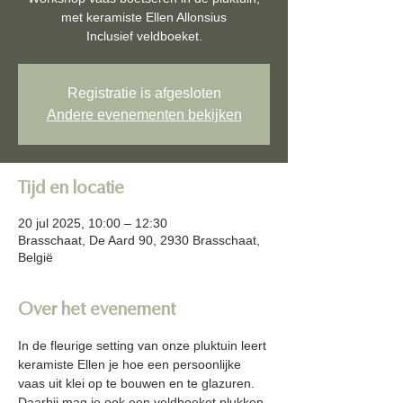
met keramiste Ellen Allonsius
Inclusief veldboeket.
Registratie is afgesloten
Andere evenementen bekijken
Tijd en locatie
20 jul 2025, 10:00 – 12:30
Brasschaat, De Aard 90, 2930 Brasschaat,
België
Over het evenement
In de fleurige setting van onze pluktuin leert 
keramiste Ellen je hoe een persoonlijke 
vaas uit klei op te bouwen en te glazuren.  
Daarbij mag je ook een veldboeket plukken 