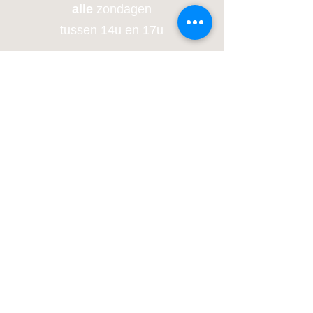
alle
zondagen
tussen 14u en 17u
Gesloten in de winter
Contactge
gevens
Marieke Hoet
marie
ke@kosmos-slowflowers.be
+32 473 50 99 90
Adres
De Aard 90