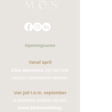
Openingsuren
Vanaf april
CSA-abonnees
zijn het hele
seizoen doorlopend welkom.
Van juli t.e.m. september
is iedereen welkom op een
losse pluknamiddag: