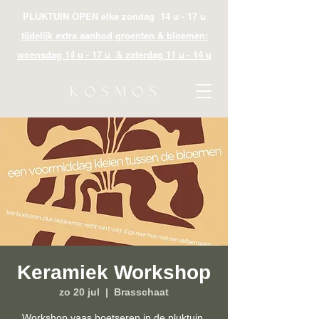
PLUKTUIN OPEN elke zondag 14 u - 17 u
tijdelijk extra aanbod groenten & bloemen:
woensdag 14 u - 17 u & zaterdag 11 u - 14 u
Keramiek Workshop
zo 20 jul
  |  
Brasschaat
Workshop vaas boetseren in de pluktuin,