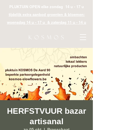
PLUKTUIN OPEN elke zondag 14 u - 17 u
tijdelijk extra aanbod groenten & bloemen:
woensdag 14 u - 17 u & zaterdag 11 u - 14 u
HERFSTVUUR bazar
artisanal
zo 05 okt
  |  
Brasschaat