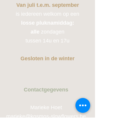
Van juli t.e.m. september
is iedereen welkom op een
losse pluknamiddag:
alle
zondagen
tussen 14u en 17u
Gesloten in de winter
Contactge
gevens
Marieke Hoet
marie
ke@kosmos-slowflowers.be
+32 473 50 99 90