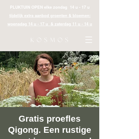
PLUKTUIN OPEN elke zondag 14 u - 17 u
tijdelijk extra aanbod groenten & bloemen:
woensdag 14 u - 17 u & zaterdag 11 u - 14 u
Gratis proefles
Qigong. Een rustige