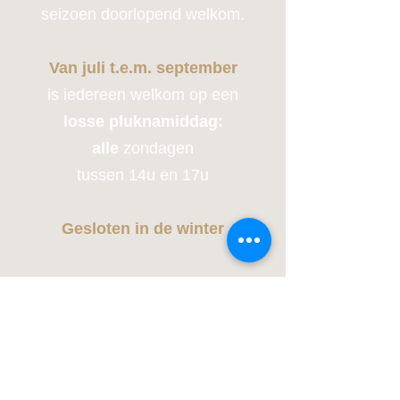
seizoen doorlopend welkom.
Van juli t.e.m. september
is iedereen welkom op een
losse pluknamiddag:
alle
zondagen
tussen 14u en 17u
Gesloten in de winter
Contactge
gevens
Marieke Hoet