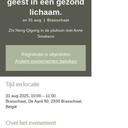
geest in een gezond
lichaam.
zo 31 aug
  |  
Brasschaat
Zhi Neng Qigong in de pluktuin met Anne
Smekens
Registratie is afgesloten
Andere evenementen bekijken
Tijd en locatie
31 aug 2025, 10:00 – 11:00
Brasschaat, De Aard 90, 2930 Brasschaat,
België
Over het evenement