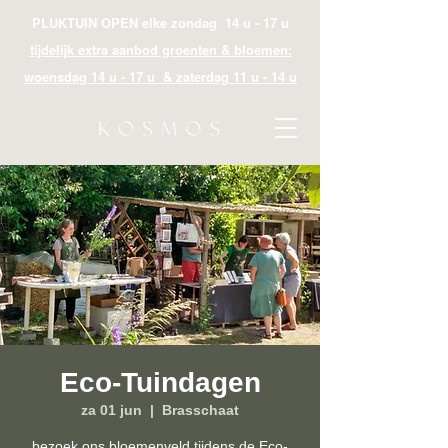
PLUKTUIN OPEN elke zondag 14 u - 17 u
tijdelijk extra aanbod groenten & bloemen:
woensdag 14 u - 17 u & zaterdag 11 u - 14 u
Eco-Tuindagen
za 01 jun
  |  
Brasschaat
bezoek ons bloemenveld tijdens de Eco-