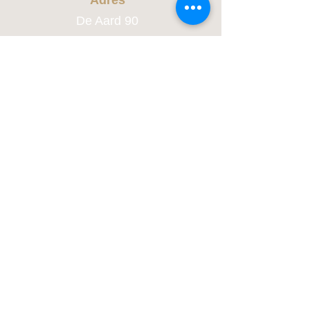
Adres
De Aard 90
2930 Brasschaat
Bankrekeningnummer
BE52
9734 0212 0709
Marieke Hoet
(zakelijke rekening)