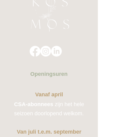
Openingsuren
Vanaf april
CSA-abonnees
zijn het hele
seizoen doorlopend welkom.
Van juli t.e.m. september